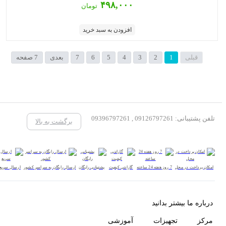
۴۹۸,۰۰۰
تومان
افزودن به سبد خرید
قبلی
1
2
3
4
5
6
7
بعدی
7 صفحه
تلفن پشتیبانی: 09126797261 , 09396797261
برگشت به بالا
امکان پرداخت در محل
7 روز هفته 24 ساعته
گارانتی کیفیت
پشتیبانی رایگان
ارسال رایگان به سراسر کشور
ارسال سریع
درباره ما بیشتر بدانید
مرکز تجهیزات آموزشی