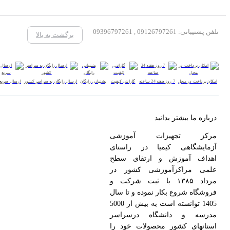
تلفن پشتیبانی: 09126797261 , 09396797261
برگشت به بالا
امکان پرداخت در محل
7 روز هفته 24 ساعته
گارانتی کیفیت
پشتیبانی رایگان
ارسال رایگان به سراسر کشور
ارسال سریع
درباره ما بیشتر بدانید
مرکز تجهیزات آموزشی
آزمایشگاهی کیمیا در راستای
اهداف آموزش و ارتقای سطح
علمی مراکزآموزشی کشور در
مرداد ۱۳۸۵ با ثبت شرکت و
فروشگاه شروع بکار نموده و تا سال
1405 توانسته است به بیش از 5000
مدرسه و دانشگاه درسراسر
استانهای کشور محصولات خود را