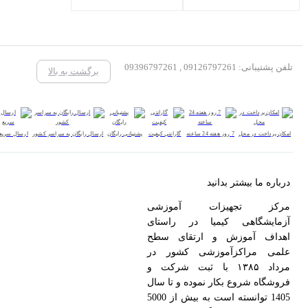
تلفن پشتیبانی: 09126797261 , 09396797261
برگشت به بالا
امکان پرداخت در محل
7 روز هفته 24 ساعته
گارانتی کیفیت
پشتیبانی رایگان
ارسال رایگان به سراسر کشور
ارسال سریع
درباره ما بیشتر بدانید
مرکز تجهیزات آموزشی
آزمایشگاهی کیمیا در راستای
اهداف آموزش و ارتقای سطح
علمی مراکزآموزشی کشور در
مرداد ۱۳۸۵ با ثبت شرکت و
فروشگاه شروع بکار نموده و تا سال
1405 توانسته است به بیش از 5000