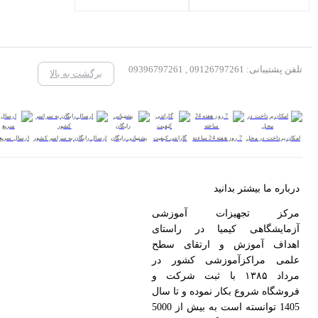
تلفن پشتیبانی: 09126797261 , 09396797261
برگشت به بالا
امکان پرداخت در محل
7 روز هفته 24 ساعته
گارانتی کیفیت
پشتیبانی رایگان
ارسال رایگان به سراسر کشور
ارسال سریع
درباره ما بیشتر بدانید
مرکز تجهیزات آموزشی
آزمایشگاهی کیمیا در راستای
اهداف آموزش و ارتقای سطح
علمی مراکزآموزشی کشور در
مرداد ۱۳۸۵ با ثبت شرکت و
فروشگاه شروع بکار نموده و تا سال
1405 توانسته است به بیش از 5000