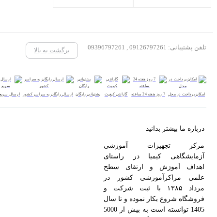
تلفن پشتیبانی: 09126797261 , 09396797261
برگشت به بالا
امکان پرداخت در محل
7 روز هفته 24 ساعته
گارانتی کیفیت
پشتیبانی رایگان
ارسال رایگان به سراسر کشور
ارسال سریع
درباره ما بیشتر بدانید
مرکز تجهیزات آموزشی
آزمایشگاهی کیمیا در راستای
اهداف آموزش و ارتقای سطح
علمی مراکزآموزشی کشور در
مرداد ۱۳۸۵ با ثبت شرکت و
فروشگاه شروع بکار نموده و تا سال
1405 توانسته است به بیش از 5000