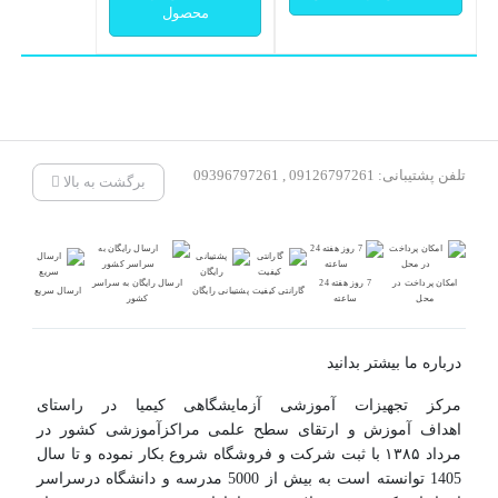
محصول
تلفن پشتیبانی: 09126797261 , 09396797261
برگشت به بالا
امکان پرداخت در
7 روز هفته 24
ارسال رایگان به سراسر
گارانتی کیفیت
پشتیبانی رایگان
ارسال سریع
محل
ساعته
کشور
درباره ما بیشتر بدانید
مرکز تجهیزات آموزشی آزمایشگاهی کیمیا در راستای
اهداف آموزش و ارتقای سطح علمی مراکزآموزشی کشور در
مرداد ۱۳۸۵ با ثبت شرکت و فروشگاه شروع بکار نموده و تا سال
1405 توانسته است به بیش از 5000 مدرسه و دانشگاه درسراسر