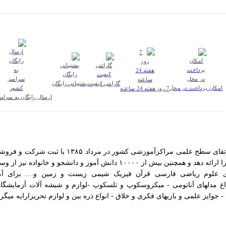
گارانتی کیفیت
پشتیبانی رایگان
امکان پرداخت در محل
7 روز هفته 24 ساعته
ارسال رایگان به سرا
ی علوم ریاضی فارسی قرآن فیزیک شیمی زیست و زمین و.... برای آم
اع مدلهای آناتومی - میکروسکوپ و تلسکوپ -لوازم و شیشه آلات آزمایشگاه
وایز علمی و بازیهای فکری و خلاق - انواع ذره بین و لوازم تحریرارایه میگرد