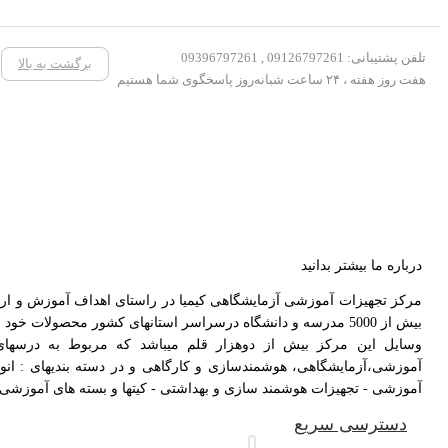
تلفن پشتیبانی: 09126797261 , 09396797261
برگشت به بالا
هفت روز هفته ، ۲۴ ساعت شبانه‌روز پاسخگوی شما هستیم
درباره ما بیشتر بدانید
بیش از 5000 مدرسه و دانشگاه درسراسر استانهای کشور محصولات خود را ارائه دهد و همچنین بیش از ۱۰۰۰۰ دانش آموز و دانشجو و خانواده نیز از وسایل این مرکز بهره مند شدند.
وسایل این مرکز بیش از دوهزار قلم میباشد که مربوط به درسها
آموزشی،آزمایشگاهی، هوشمندسازی و کارگاهی و در دسته بندیهای : انو
آموزشی - تجهیزات هوشمند سازی و بهداشتی - کیتها و بسته های آموزشی - ج
دسترسی سریع