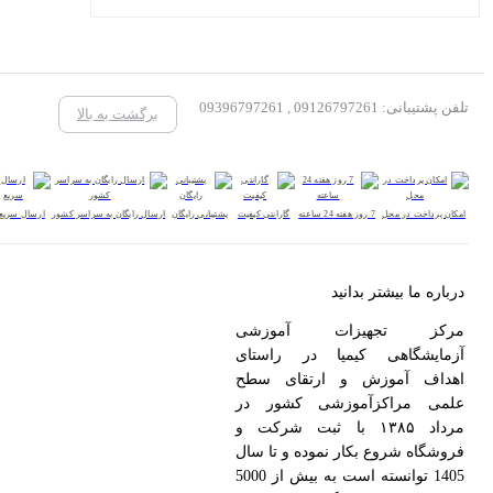
تلفن پشتیبانی: 09126797261 , 09396797261
برگشت به بالا
امکان پرداخت در محل
7 روز هفته 24 ساعته
گارانتی کیفیت
پشتیبانی رایگان
ارسال رایگان به سراسر کشور
ارسال سریع
درباره ما بیشتر بدانید
مرکز تجهیزات آموزشی
آزمایشگاهی کیمیا در راستای
اهداف آموزش و ارتقای سطح
علمی مراکزآموزشی کشور در
مرداد ۱۳۸۵ با ثبت شرکت و
فروشگاه شروع بکار نموده و تا سال
1405 توانسته است به بیش از 5000