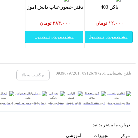
پاکن 403
دفتر حضور غیاب دانش اموز
۱۲,۰۰۰ تومان
۲۸۴,۰۰۰ تومان
مشاهده و خرید محصول
مشاهده و خرید محصول
تلفن پشتیبانی: 09126797261 , 09396797261
برگشت به بالا
امکان پرداخت در محل
7 روز هفته 24 ساعته
گارانتی کیفیت
پشتیبانی رایگان
ارسال رایگان به سراسر کشور
ارسال سریع
درباره ما بیشتر بدانید
مرکز تجهیزات آموزشی