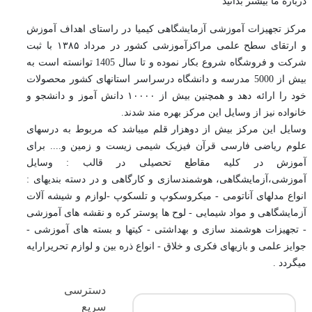
درباره ما بیشتر بدانید
مرکز تجهیزات آموزشی آزمایشگاهی کیمیا در راستای اهداف آموزش
و ارتقای سطح علمی مراکزآموزشی کشور در مرداد ۱۳۸۵ با ثبت
شرکت و فروشگاه شروع بکار نموده و تا سال 1405 توانسته است به
بیش از 5000 مدرسه و دانشگاه درسراسر استانهای کشور محصولات
خود را ارائه دهد و همچنین بیش از ۱۰۰۰۰ دانش آموز و دانشجو و
خانواده نیز از وسایل این مرکز بهره مند شدند.
وسایل این مرکز بیش از دوهزار قلم میباشد که مربوط به درسهای
علوم ریاضی فارسی قرآن فیزیک شیمی زیست و زمین و.... برای
آموزش در کلیه مقاطع تحصیلی در قالب : وسایل
آموزشی،آزمایشگاهی، هوشمندسازی و کارگاهی و در دسته بندیهای :
انواع مدلهای آناتومی - میکروسکوپ و تلسکوپ -لوازم و شیشه آلات
آزمایشگاهی و مواد شیمایی - لوح ها پوستر کره و نقشه های آموزشی
- تجهیزات هوشمند سازی و بهداشتی - کیتها و بسته های آموزشی -
جوایز علمی و بازیهای فکری و خلاق - انواع ذره بین و لوازم تحریرارایه
میگردد .
دسترسی
سریع