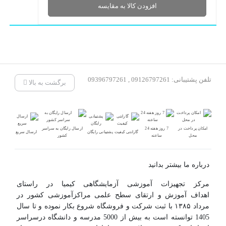
افزودن کالا به مقایسه
تلفن پشتیبانی: 09126797261 , 09396797261
برگشت به بالا
امکان پرداخت در
7 روز هفته 24
ارسال رایگان به سراسر
گارانتی کیفیت
پشتیبانی رایگان
ارسال سریع
محل
ساعته
کشور
درباره ما بیشتر بدانید
مرکز تجهیزات آموزشی آزمایشگاهی کیمیا در راستای
اهداف آموزش و ارتقای سطح علمی مراکزآموزشی کشور در
مرداد ۱۳۸۵ با ثبت شرکت و فروشگاه شروع بکار نموده و تا سال
1405 توانسته است به بیش از 5000 مدرسه و دانشگاه درسراسر