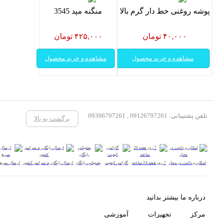
پوشه روغنی خط دار گرم بالا
منگنه مپد 3545
۴۰,۰۰۰ تومان
۴۲۵,۰۰۰ تومان
مشاهده و خرید محصول
مشاهده و خرید محصول
تلفن پشتیبانی: 09126797261 , 09396797261
برگشت به بالا
امکان پرداخت در محل
7 روز هفته 24 ساعته
گارانتی کیفیت
پشتیبانی رایگان
ارسال رایگان به سراسر کشور
ارسال سریع
درباره ما بیشتر بدانید
مرکز تجهیزات آموزشی