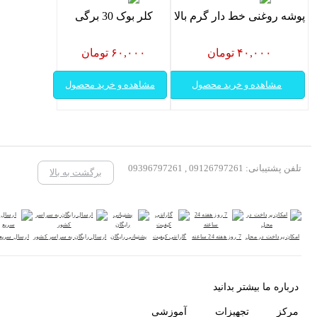
پوشه روغنی خط دار گرم بالا
کلر بوک 30 برگی
۴۰,۰۰۰ تومان
۶۰,۰۰۰ تومان
مشاهده و خرید محصول
مشاهده و خرید محصول
تلفن پشتیبانی: 09126797261 , 09396797261
برگشت به بالا
امکان پرداخت در محل
7 روز هفته 24 ساعته
گارانتی کیفیت
پشتیبانی رایگان
ارسال رایگان به سراسر کشور
ارسال سریع
درباره ما بیشتر بدانید
مرکز تجهیزات آموزشی