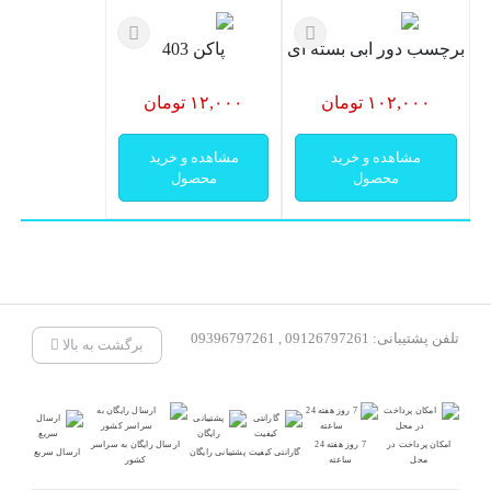
برچسب دور ابی بسته ای
پاکن 403
۱۰۲,۰۰۰ تومان
۱۲,۰۰۰ تومان
مشاهده و خرید
مشاهده و خرید
محصول
محصول
تلفن پشتیبانی: 09126797261 , 09396797261
برگشت به بالا
امکان پرداخت در
7 روز هفته 24
ارسال رایگان به سراسر
گارانتی کیفیت
پشتیبانی رایگان
ارسال سریع
محل
ساعته
کشور