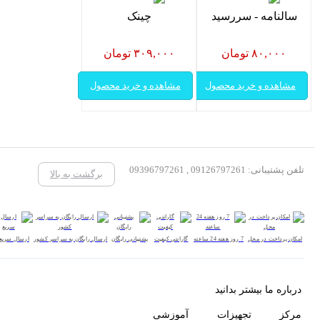
سالنامه - سررسید
چینک
۸۰,۰۰۰ تومان
۳۰۹,۰۰۰ تومان
مشاهده و خرید محصول
مشاهده و خرید محصول
تلفن پشتیبانی: 09126797261 , 09396797261
برگشت به بالا
امکان پرداخت در محل
7 روز هفته 24 ساعته
گارانتی کیفیت
پشتیبانی رایگان
ارسال رایگان به سراسر کشور
ارسال سریع
درباره ما بیشتر بدانید
مرکز تجهیزات آموزشی