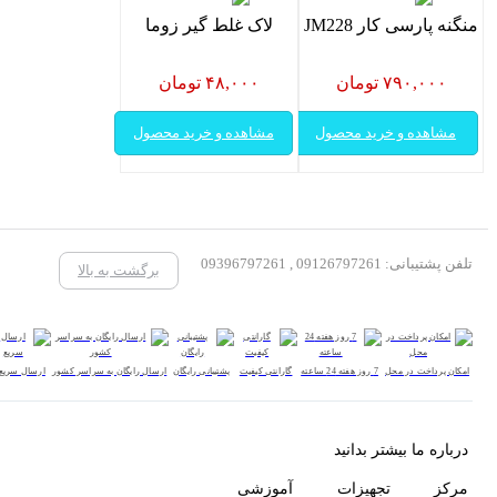
منگنه پارسی کار JM228
لاک غلط گیر زوما
۷۹۰,۰۰۰ تومان
۴۸,۰۰۰ تومان
مشاهده و خرید محصول
مشاهده و خرید محصول
تلفن پشتیبانی: 09126797261 , 09396797261
برگشت به بالا
امکان پرداخت در محل
7 روز هفته 24 ساعته
گارانتی کیفیت
پشتیبانی رایگان
ارسال رایگان به سراسر کشور
ارسال سریع
درباره ما بیشتر بدانید
مرکز تجهیزات آموزشی