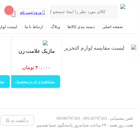
۰
ورود/ثبت نام
صفحه اصلی
دسته بندی کالاها
وبلاگ
ارتباط با ما
لیست لواز
لیست مقایسه لوازم التحریر
ماژیک علامت زن
۴۰,۰۰۰ تومان
۰
مشاهده و خرید محصول
مشا
تلفن پشتیبانی: 09126797261 , 09396797261
برگشت به بالا
هفت روز هفته ، ۲۴ ساعت شبانه‌روز پاسخگوی شما هستیم