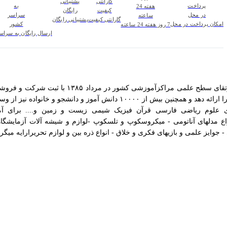
گارانتی کیفیت
پشتیبانی رایگان
امکان پرداخت در محل
7 روز هفته 24 ساعته
ارسال رایگان به سرا
ی علوم ریاضی فارسی قرآن فیزیک شیمی زیست و زمین و.... برای آم
اع مدلهای آناتومی - میکروسکوپ و تلسکوپ -لوازم و شیشه آلات آزمایشگاه
وایز علمی و بازیهای فکری و خلاق - انواع ذره بین و لوازم تحریرارایه میگرد