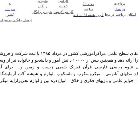
گارانتی کیفیت
پشتیبانی رایگان
امکان پرداخت در محل
7 روز هفته 24 ساعته
ارسال رایگان به سرا
ی علوم ریاضی فارسی قرآن فیزیک شیمی زیست و زمین و.... برای آم
اع مدلهای آناتومی - میکروسکوپ و تلسکوپ -لوازم و شیشه آلات آزمایشگاه
وایز علمی و بازیهای فکری و خلاق - انواع ذره بین و لوازم تحریرارایه میگرد