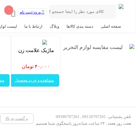
۰
ورود/ثبت نام
صفحه اصلی
دسته بندی کالاها
وبلاگ
ارتباط با ما
لیست لواز
لیست مقایسه لوازم التحریر
ماژیک علامت زن
۴۰,۰۰۰ تومان
۰
مشاهده و خرید محصول
مشا
تلفن پشتیبانی: 09126797261 , 09396797261
برگشت به بالا
هفت روز هفته ، ۲۴ ساعت شبانه‌روز پاسخگوی شما هستیم