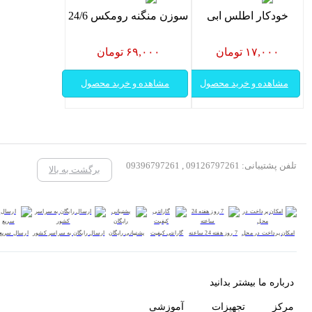
خودکار اطلس ابی
سوزن منگنه رومکس 24/6
۱۷,۰۰۰ تومان
۶۹,۰۰۰ تومان
مشاهده و خرید محصول
مشاهده و خرید محصول
تلفن پشتیبانی: 09126797261 , 09396797261
برگشت به بالا
امکان پرداخت در محل
7 روز هفته 24 ساعته
گارانتی کیفیت
پشتیبانی رایگان
ارسال رایگان به سراسر کشور
ارسال سریع
درباره ما بیشتر بدانید
مرکز تجهیزات آموزشی