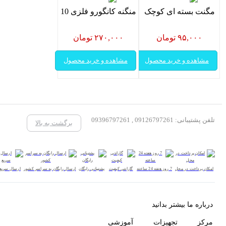
مگنت بسته ای کوچک
منگنه کانگورو فلزی 10
۹۵,۰۰۰ تومان
۲۷۰,۰۰۰ تومان
مشاهده و خرید محصول
مشاهده و خرید محصول
تلفن پشتیبانی: 09126797261 , 09396797261
برگشت به بالا
امکان پرداخت در محل
7 روز هفته 24 ساعته
گارانتی کیفیت
پشتیبانی رایگان
ارسال رایگان به سراسر کشور
ارسال سریع
درباره ما بیشتر بدانید
مرکز تجهیزات آموزشی