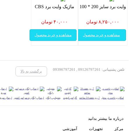
وایت برد سایز 200 * 100
ماژیک وایت برد CBS
۸,۲۵۰,۰۰۰ تومان
۴۰,۰۰۰ تومان
مشاهده و خرید محصول
مشاهده و خرید محصول
تلفن پشتیبانی: 09126797261 , 09396797261
برگشت به بالا
امکان پرداخت در محل
7 روز هفته 24 ساعته
گارانتی کیفیت
پشتیبانی رایگان
ارسال رایگان به سراسر کشور
ارسال سریع
درباره ما بیشتر بدانید
مرکز تجهیزات آموزشی