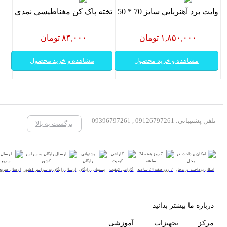
وایت برد آهنربایی سایز 70 * 50
تخته پاک کن مغناطیسی نمدی
۱,۸۵۰,۰۰۰ تومان
۸۴,۰۰۰ تومان
مشاهده و خرید محصول
مشاهده و خرید محصول
تلفن پشتیبانی: 09126797261 , 09396797261
برگشت به بالا
امکان پرداخت در محل
7 روز هفته 24 ساعته
گارانتی کیفیت
پشتیبانی رایگان
ارسال رایگان به سراسر کشور
ارسال سریع
درباره ما بیشتر بدانید
مرکز تجهیزات آموزشی