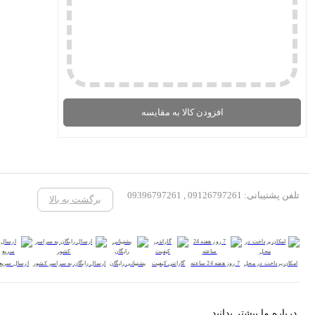
افزودن کالا به مقایسه
تلفن پشتیبانی: 09126797261 , 09396797261
برگشت به بالا
امکان پرداخت در محل
7 روز هفته 24 ساعته
گارانتی کیفیت
پشتیبانی رایگان
ارسال رایگان به سراسر کشور
ارسال سریع
درباره ما بیشتر بدانید