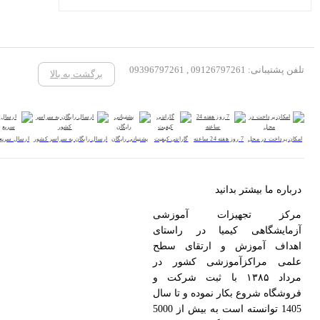
تلفن پشتیبانی: 09126797261 , 09396797261
برگشت به بالا
امکان پرداخت در محل
7 روز هفته 24 ساعته
گارانتی کیفیت
پشتیبانی رایگان
ارسال رایگان به سراسر کشور
ارسال سریع
درباره ما بیشتر بدانید
مرکز تجهیزات آموزشی
آزمایشگاهی کیمیا در راستای
اهداف آموزش و ارتقای سطح
علمی مراکزآموزشی کشور در
مرداد ۱۳۸۵ با ثبت شرکت و
فروشگاه شروع بکار نموده و تا سال
1405 توانسته است به بیش از 5000