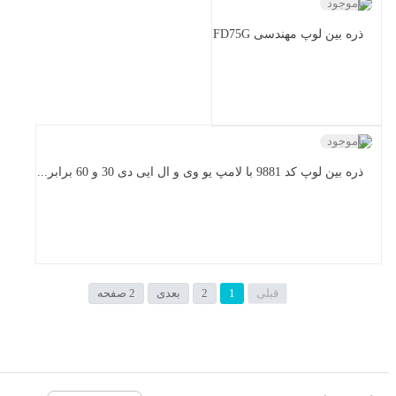
ناموجود
ذره بین لوپ مهندسی FD75G
ناموجود
ذره بین لوپ کد 9881 با لامپ یو وی و ال ایی دی 30 و 60 برابر...
قبلی
1
2
بعدی
2 صفحه