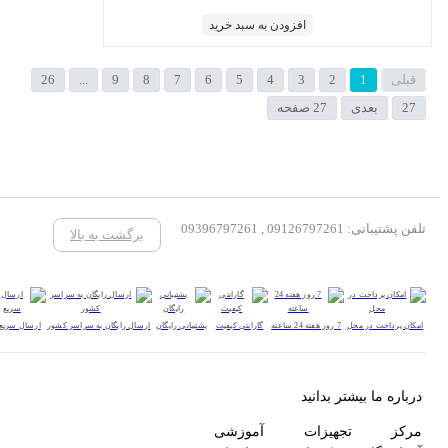
افزودن به سبد خرید
قبلی
1
2
3
4
5
6
7
8
9
...
26
27
بعدی
27 صفحه
تلفن پشتیبانی: 09126797261 , 09396797261
برگشت به بالا
امکان پرداخت در محل
7 روز هفته 24 ساعته
گارانتی کیفیت
پشتیبانی رایگان
ارسال رایگان به سراسر کشور
ارسال سریع
درباره ما بیشتر بدانید
مرکز تجهیزات آموزشی