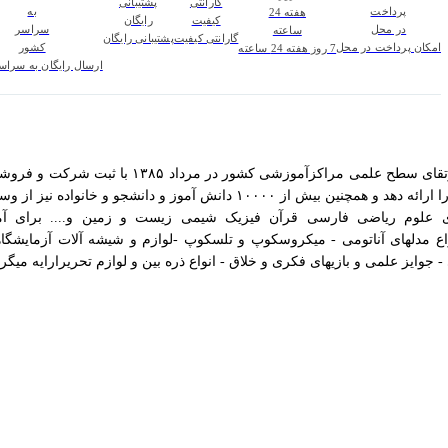
گارانتی کیفیت
پشتیبانی رایگان
امکان پرداخت در محل
7 روز هفته 24 ساعته
ارسال رایگان به سرا
ی علوم ریاضی فارسی قرآن فیزیک شیمی زیست و زمین و.... برای آم
اع مدلهای آناتومی - میکروسکوپ و تلسکوپ -لوازم و شیشه آلات آزمایشگاه
وایز علمی و بازیهای فکری و خلاق - انواع ذره بین و لوازم تحریرارایه میگرد