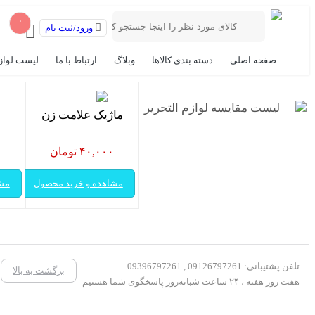
۰
ورود/ثبت نام
صفحه اصلی
دسته بندی کالاها
وبلاگ
ارتباط با ما
لیست لواز
لیست مقایسه لوازم التحریر
ماژیک علامت زن
۴۰,۰۰۰ تومان
۰
مشاهده و خرید محصول
مشا
تلفن پشتیبانی: 09126797261 , 09396797261
برگشت به بالا
هفت روز هفته ، ۲۴ ساعت شبانه‌روز پاسخگوی شما هستیم