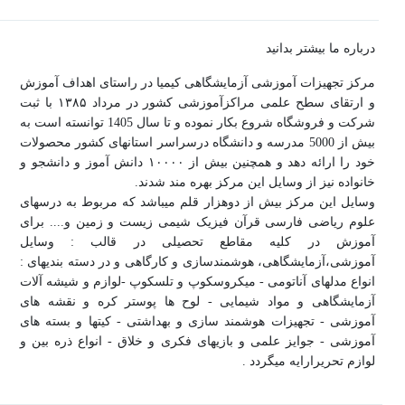
درباره ما بیشتر بدانید
مرکز تجهیزات آموزشی آزمایشگاهی کیمیا در راستای اهداف آموزش
و ارتقای سطح علمی مراکزآموزشی کشور در مرداد ۱۳۸۵ با ثبت
شرکت و فروشگاه شروع بکار نموده و تا سال 1405 توانسته است به
بیش از 5000 مدرسه و دانشگاه درسراسر استانهای کشور محصولات
خود را ارائه دهد و همچنین بیش از ۱۰۰۰۰ دانش آموز و دانشجو و
خانواده نیز از وسایل این مرکز بهره مند شدند.
وسایل این مرکز بیش از دوهزار قلم میباشد که مربوط به درسهای
علوم ریاضی فارسی قرآن فیزیک شیمی زیست و زمین و.... برای
آموزش در کلیه مقاطع تحصیلی در قالب : وسایل
آموزشی،آزمایشگاهی، هوشمندسازی و کارگاهی و در دسته بندیهای :
انواع مدلهای آناتومی - میکروسکوپ و تلسکوپ -لوازم و شیشه آلات
آزمایشگاهی و مواد شیمایی - لوح ها پوستر کره و نقشه های
آموزشی - تجهیزات هوشمند سازی و بهداشتی - کیتها و بسته های
آموزشی - جوایز علمی و بازیهای فکری و خلاق - انواع ذره بین و
لوازم تحریرارایه میگردد .