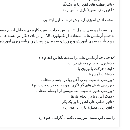
• تاثیر قطب های آهن ربا بر یکدیگر
• آهن ربای معلق ( بازی با آهن ربا)
بسته دانش آموزی آزمایش در خانه اول ابتدایی
این بسته آموزشی شامل ۹ آزمایش جذاب، ایمن، کاربردی
به فیلم آزمایش ها با استفاده از تکنولوژی AR از مزایای دیگر این بسته ها می باشد با اسکن بارکد درج شده در راهنما فیلم مربوط به آزمایش ها در دسترس خواهد بود.
مورد تأیید رسمی آموزش و پرورش، سازمان پژوهش و برنامه ریزی آموزش
.
✔️ خب چه آزمایش هایی را میشه باهاش انجام داد:
• شناوری اجسام مختلف در آب
• ایجاد حرکت با نیروی باد
• شناخت آهن ربا
• بررسی خاصیت جذب آهن ربا در اجسام مختلف
• بررسی شکل های گوناگون آهن ربا و قدرت جذب آنها
• بررسی عبور خاصیت مغناطیسی از اجسام مختلف
• کمک آهن ربا در انجام کارها
• تاثیر قطب های آهن ربا بر یکدیگر
• آهن ربای معلق ( بازی با آهن ربا)
راستی این بسته آموزشی یکسال گارانتی هم دارد