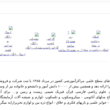
گارانتی کیفیت
پشتیبانی رایگان
امکان پرداخت در محل
7 روز هفته 24 ساعته
ارسال رایگان به سرا
ی علوم ریاضی فارسی قرآن فیزیک شیمی زیست و زمین و.... برای آم
اع مدلهای آناتومی - میکروسکوپ و تلسکوپ -لوازم و شیشه آلات آزمایشگاه
وایز علمی و بازیهای فکری و خلاق - انواع ذره بین و لوازم تحریرارایه میگرد