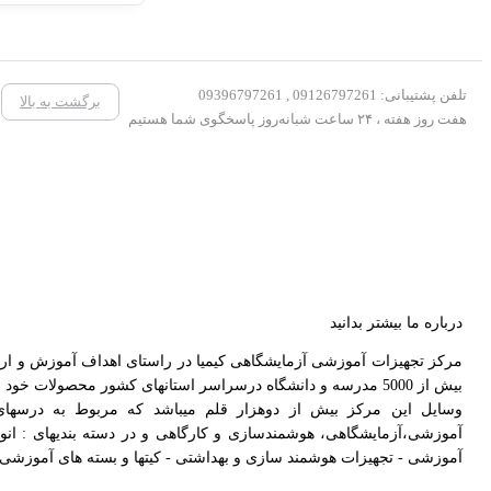
تلفن پشتیبانی: 09126797261 , 09396797261
برگشت به بالا
هفت روز هفته ، ۲۴ ساعت شبانه‌روز پاسخگوی شما هستیم
درباره ما بیشتر بدانید
بیش از 5000 مدرسه و دانشگاه درسراسر استانهای کشور محصولات خود را ارائه دهد و همچنین بیش از ۱۰۰۰۰ دانش آموز و دانشجو و خانواده نیز از وسایل این مرکز بهره مند شدند.
وسایل این مرکز بیش از دوهزار قلم میباشد که مربوط به درسها
آموزشی،آزمایشگاهی، هوشمندسازی و کارگاهی و در دسته بندیهای : انو
آموزشی - تجهیزات هوشمند سازی و بهداشتی - کیتها و بسته های آموزشی - ج