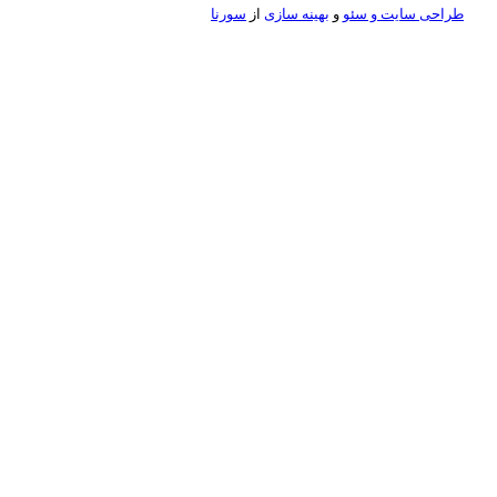
ئو
و
بهینه سازی
از
سورنا