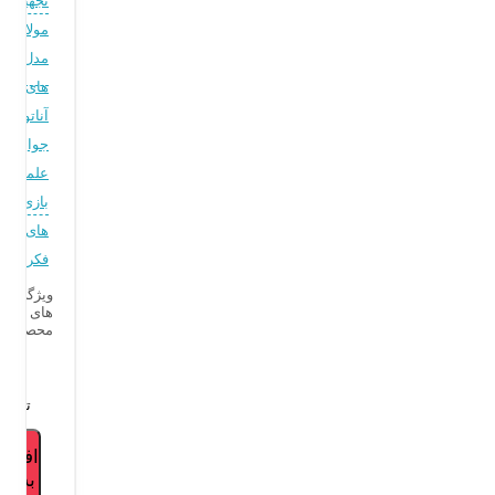
تجهیزات
مولاژ یا
مدل
های
آناتومی
جوایز
علمی و
بازی
های
فکری
ویژگی
های
محصول
۶,۴۰۲,۰۰۰
تومان
افزودن
به