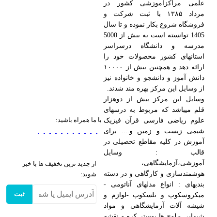
موزشی کشور در
اد ۱۳۸۵ با ثبت شرکت و
ار نموده و تا سال
1405 توانسته است به بیش از 5000
شگاه درسراسر
 محصولات خود را
ارائه دهد و همچنین بیش از ۱۰۰۰۰
شجو و خانواده نیز
کز بهره مند شدند.
ز بیش از دوهزار
 مربوط به درسهای
با ما همراه باشید:
ارسی قرآن فیزیک
زمین و.... برای
 مقاطع تحصیلی در
 وسایل
گاهی،
از جدید ترین تخفیف ها با خبر
ارگاهی و در دسته
شوید:
 مدلهای آناتومی -
ثبت
تلسکوپ -لوازم و
مایشگاهی و مواد
 پوستر کره و نقشه